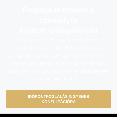
Foglalja le időben a
személyre
szabott ballagóruhát!
Az ősz a szervezés időszaka.
Ilyenkor érdemes már
előre gondolni arra is, miben lép majd színpadra a
ballagáson, a szalagavatón vagy a tablófotózáson.
Ha
szeretné, hogy minden időben és zökkenőmentesen
készüljön el, most van itt az ideje lefoglalni a személyre
szabott ballagóruhát.
IDŐPONTFOGLALÁS INGYENES
KONZULTÁCIÓRA