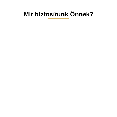
Mit biztosítunk Önnek?
Személy
Mintadar
Kedvező
Teljes
es próba
abok és
őszi
körű
bemutat
több
ajánlato
szervezé
ótermei
száz
k az
s a
nkben
szín- és
előregis
tervezés
anyagmi
ztrálókn
től az
nta
ak
átadásái
g