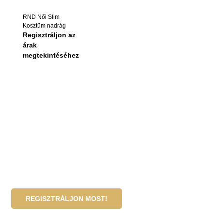
RND Női Slim
Kosztüm nadrág
Regisztráljon az
árak
megtekintéséhez
Legyen nagykereskedelmi
partnerünk!
Ha Ön szálloda, viszonteladó vagy intézményi megrendelő,
kérjük, regisztráljon céges adatokkal, vagy vegye fel velünk
a kapcsolatot egyedi nagykereskedelmi árajánlatért.
REGISZTRÁLJON MOST!