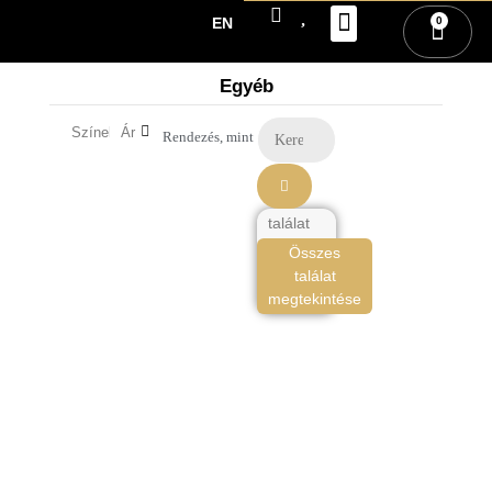
0
EN
VISZONTELADÓI REGISZTRÁCI
BELÉPÉS / REGISZTRÁC
Egyéb
Színek
Ár
találat
Összes
találat
megtekintése