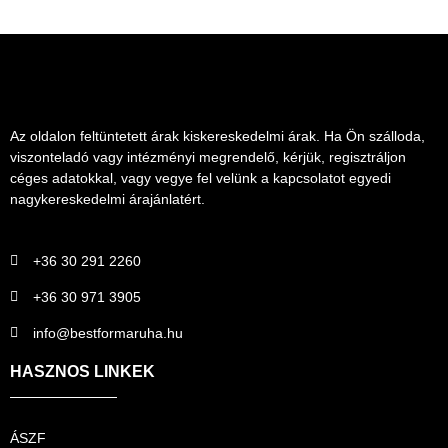
Az oldalon feltüntetett árak kiskereskedelmi árak. Ha Ön szálloda,
viszonteladó vagy intézményi megrendelő, kérjük, regisztráljon
céges adatokkal, vagy vegye fel velünk a kapcsolatot egyedi
nagykereskedelmi árajánlatért.
+36 30 291 2260
+36 30 971 3905
info@bestformaruha.hu
HASZNOS LINKEK
ÁSZF