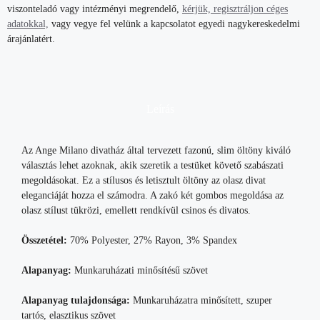
viszonteladó vagy intézményi megrendelő,
kérjük, regisztráljon céges
adatokkal,
vagy vegye fel velünk a kapcsolatot egyedi nagykereskedelmi
árajánlatért.
Leírás
Az Ange Milano divatház által tervezett fazonú, slim öltöny kiváló
választás lehet azoknak, akik szeretik a testüket követő szabászati
megoldásokat. Ez a stílusos és letisztult öltöny az olasz divat
eleganciáját hozza el számodra. A zakó két gombos megoldása az
olasz stílust tükrözi, emellett rendkívül csinos és divatos.
Összetétel:
70% Polyester, 27% Rayon, 3% Spandex
Alapanyag:
Munkaruházati minősítésű szövet
Alapanyag tulajdonsága:
Munkaruházatra minősített, szuper
tartós, elasztikus szövet