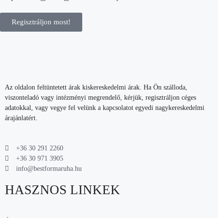
Regisztráljon most!
Az oldalon feltüntetett árak kiskereskedelmi árak. Ha Ön szálloda,
viszonteladó vagy intézményi megrendelő, kérjük, regisztráljon céges
adatokkal, vagy vegye fel velünk a kapcsolatot egyedi nagykereskedelmi
árajánlatért.
+36 30 291 2260
+36 30 971 3905
info@bestformaruha.hu
HASZNOS LINKEK