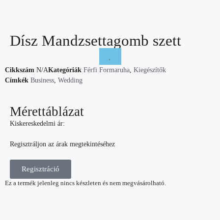
Dísz Mandzsettagomb szett
Cikkszám
N/A
Kategóriák
Férfi Formaruha
,
Kiegészítők
Címkék
Business
,
Wedding
Mérettáblázat
Kiskereskedelmi ár:
Regisztráljon az árak megtekintéséhez
Regisztráció
Ez a termék jelenleg nincs készleten és nem megvásárolható.