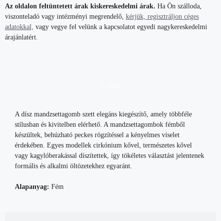
Az oldalon feltüntetett árak kiskereskedelmi árak.
Ha Ön szálloda,
viszonteladó vagy intézményi megrendelő,
kérjük, regisztráljon céges
adatokkal,
vagy vegye fel velünk a kapcsolatot egyedi nagykereskedelmi
árajánlatért.
Leírás
A dísz mandzsettagomb szett elegáns kiegészítő, amely többféle
stílusban és kivitelben elérhető. A mandzsettagombok fémből
készültek, behúzható peckes rögzítéssel a kényelmes viselet
érdekében. Egyes modellek cirkónium kővel, természetes kővel
vagy kagylóberakással díszítettek, így tökéletes választást jelentenek
formális és alkalmi öltözetekhez egyaránt.
Alapanyag:
Fém