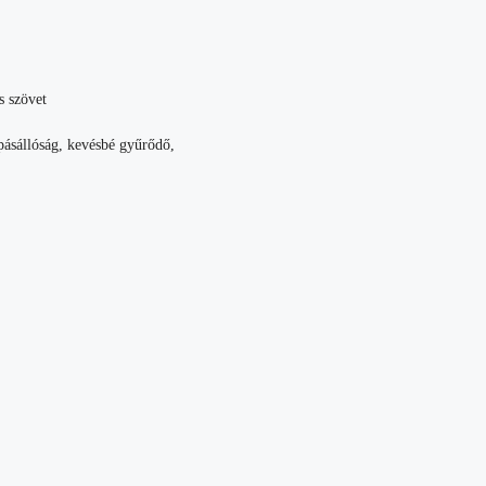
s szövet
pásállóság, kevésbé gyűrődő,