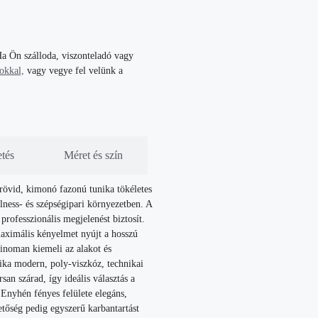
a Ön szálloda, viszonteladó vagy
tokkal,
vagy vegye fel velünk a
etés
Méret és szín
, rövid, kimonó fazonú tunika tökéletes
ness- és szépségipari környezetben. A
professzionális megjelenést biztosít.
maximális kényelmet nyújt a hosszú
inoman kiemeli az alakot és
unika modern, poly-viszkóz, technikai
san szárad, így ideális választás a
nyhén fényes felülete elegáns,
hetőség pedig egyszerű karbantartást