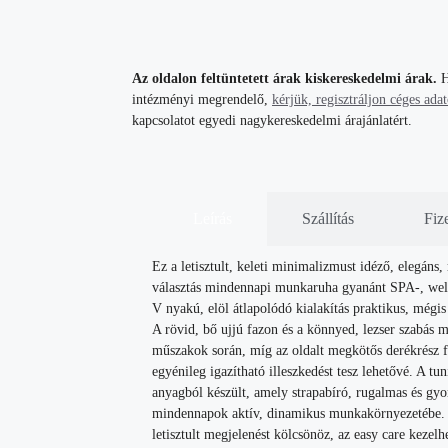
Az oldalon feltüntetett árak kiskereskedelmi árak.
H
intézményi megrendelő,
kérjük, regisztráljon céges ada
kapcsolatot egyedi nagykereskedelmi árajánlatért.
Leírás
Szállítás
Fiz
Ez a letisztult, keleti minimalizmust idéző, elegáns
választás mindennapi munkaruha gyanánt SPA-, well
V nyakú, elöl átlapolódó kialakítás praktikus, mégis 
A rövid, bő ujjú fazon és a könnyed, lezser szabás 
műszakok során, míg az oldalt megkötős derékrész f
egyénileg igazítható illeszkedést tesz lehetővé. A t
anyagból készült, amely strapabíró, rugalmas és gyor
mindennapok aktív, dinamikus munkakörnyezetébe. E
letisztult megjelenést kölcsönöz, az easy care kezel