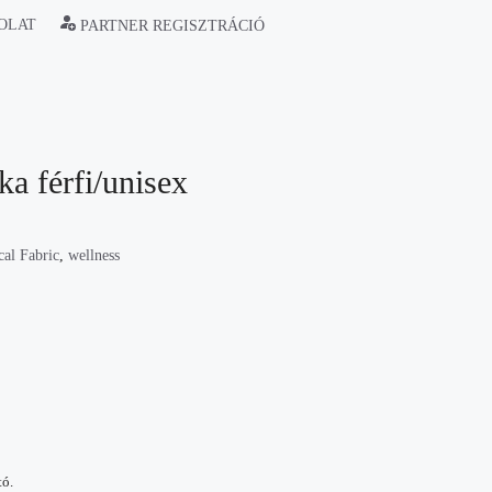
OLAT
PARTNER REGISZTRÁCIÓ
a férfi/unisex
cal Fabric
,
wellness
tó.