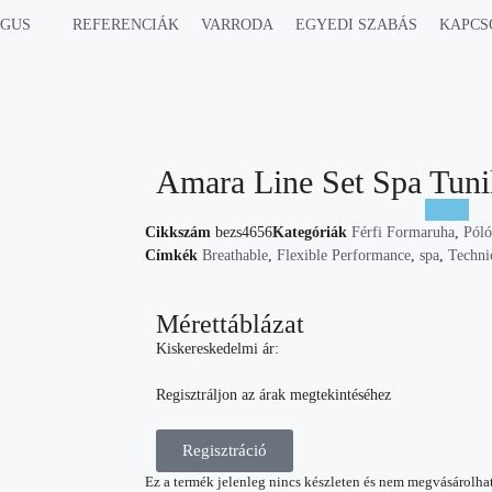
ÓGUS
REFERENCIÁK
VARRODA
EGYEDI SZABÁS
KAPCS
Amara Line Set Spa Tunik
Cikkszám
bezs4656
Kategóriák
Férfi Formaruha
,
Póló
Címkék
Breathable
,
Flexible Performance
,
spa
,
Techni
Mérettáblázat
Kiskereskedelmi ár:
Regisztráljon az árak megtekintéséhez
Regisztráció
Ez a termék jelenleg nincs készleten és nem megvásárolha