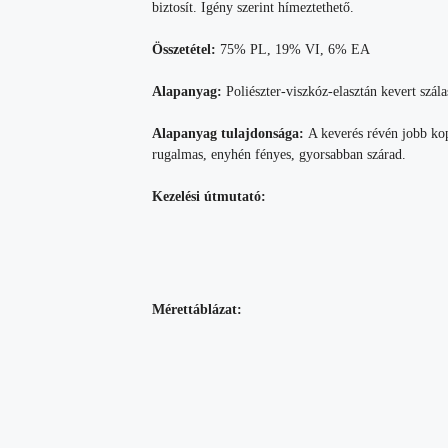
biztosít. Igény szerint hímeztethető.
Összetétel:
75% PL, 19% VI, 6% EA
Alapanyag:
Poliészter-viszkóz-elasztán kevert szála
Alapanyag tulajdonsága:
A keverés révén jobb ko
rugalmas, enyhén fényes, gyorsabban szárad.
Kezelési útmutató:
Mérettáblázat: