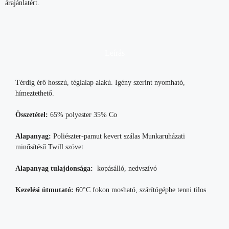
árajánlatért.
Leírás
Térdig érő hosszú, téglalap alakú. Igény szerint nyomható,
hímeztethető.
Összetétel:
65% polyester 35% Co
Alapanyag:
Poliészter-pamut kevert szálas Munkaruházati
minősítésű Twill szövet
Alapanyag tulajdonsága:
kopásálló, nedvszívó
Kezelési útmutató:
60°C fokon mosható, szárítógépbe tenni tilos