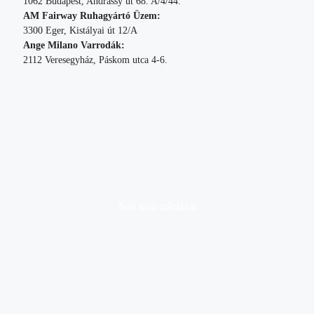
1062 Budapest, Andrássy út 68. A/4/44.
AM Fairway Ruhagyártó Üzem:
3300 Eger, Kistályai út 12/A
Ange Milano Varrodák:
2112 Veresegyház, Páskom utca 4-6.
Női mérettáblázat