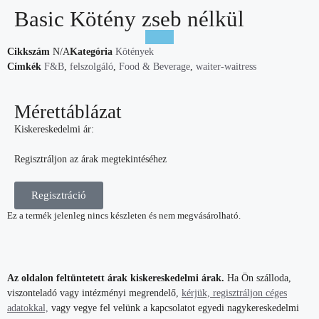
Basic Kötény zseb nélkül
Cikkszám
N/A
Kategória
Kötények
Címkék
F&B
,
felszolgáló
,
Food & Beverage
,
waiter-waitress
Mérettáblázat
Kiskereskedelmi ár:
Regisztráljon az árak megtekintéséhez
Regisztráció
Ez a termék jelenleg nincs készleten és nem megvásárolható.
Az oldalon feltüntetett árak kiskereskedelmi árak.
Ha Ön szálloda,
viszonteladó vagy intézményi megrendelő,
kérjük, regisztráljon céges
adatokkal,
vagy vegye fel velünk a kapcsolatot egyedi nagykereskedelmi