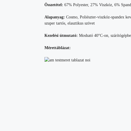
Összetétel:
67% Polyester, 27% Viszkóz, 6% Span
Alapanyag:
Cosmo, Poliészter-viszkóz-spandex keve
szuper tartós, elasztikus szövet
Kezelési útmutató:
Mosható 40°C-on, szárítógépbe t
Mérettáblázat: