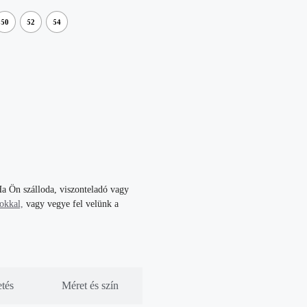
50
52
54
a Ön szálloda, viszonteladó vagy
tokkal,
vagy vegye fel velünk a
etés
Méret és szín