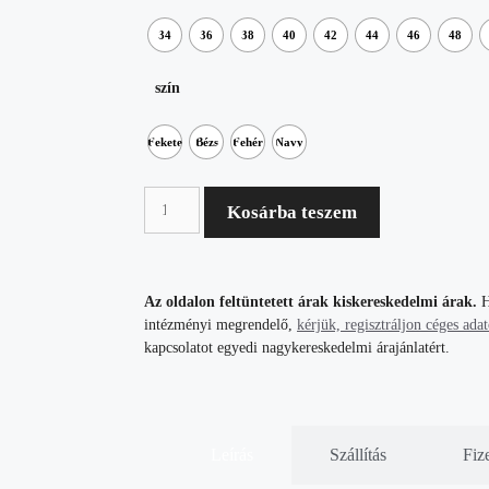
34
36
38
40
42
44
46
48
szín
Fekete
Bézs
Fehér
Navy
Kosárba teszem
Az oldalon feltüntetett árak kiskereskedelmi árak.
H
intézményi megrendelő,
kérjük, regisztráljon céges ada
kapcsolatot egyedi nagykereskedelmi árajánlatért.
Leírás
Szállítás
Fiz