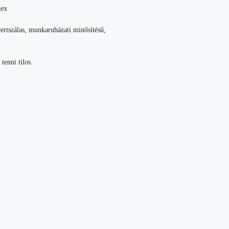
dex
rtszálas, munkaruházati minősítésű,
enni tilos.