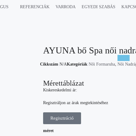
ÓGUS
REFERENCIÁK
VARRODA
EGYEDI SZABÁS
KAPCS
AYUNA bő Spa női nadrá
Cikkszám
N/A
Kategóriák
Női Formaruha
,
Női Nadrá
Mérettáblázat
Kiskereskedelmi ár:
Regisztráljon az árak megtekintéséhez
Regisztráció
méret