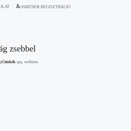
OLAT
PARTNER REGISZTRÁCIÓ
g zsebbel
g
Címkék
spa
,
wellness