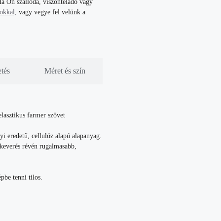
a Ön szálloda, viszonteladó vagy
tokkal,
vagy vegye fel velünk a
etés
Méret és szín
elasztikus farmer szövet
 eredetű, cellulóz alapú alapanyag.
 keverés révén rugalmasabb,
be tenni tilos.