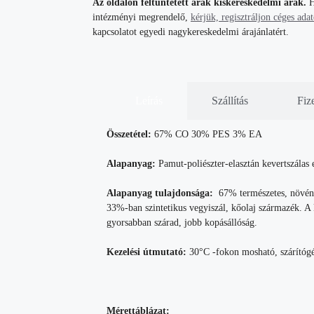
Az oldalon feltüntetett árak kiskereskedelmi árak.
H
intézményi megrendelő,
kérjük, regisztráljon céges ada
kapcsolatot egyedi nagykereskedelmi árajánlatért.
Leírás
Szállítás
Fiz
Összetétel:
67% CO 30% PES 3% EA
Alapanyag:
Pamut-poliészter-elasztán kevertszálas 
Alapanyag tulajdonsága:
67% természetes, növényi
33%-ban szintetikus vegyiszál, kőolaj származék. A
gyorsabban szárad, jobb kopásállóság.
Kezelési útmutató:
30°C -fokon mosható, szárítógép
Mérettáblázat: