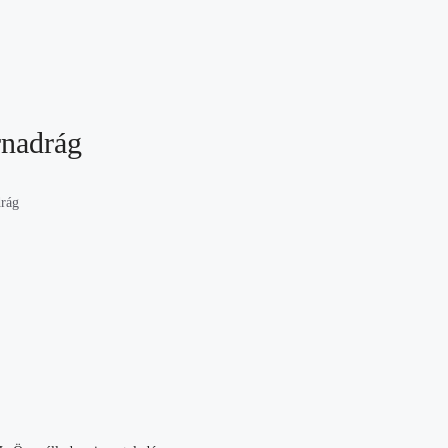
rnadrág
rág