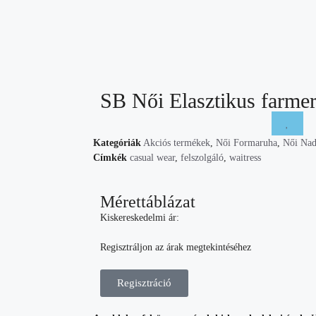
SB Női Elasztikus farme
Kategóriák
Akciós termékek
,
Női Formaruha
,
Női Nad
Címkék
casual wear
,
felszolgáló
,
waitress
Mérettáblázat
Kiskereskedelmi ár:
Regisztráljon az árak megtekintéséhez
Regisztráció