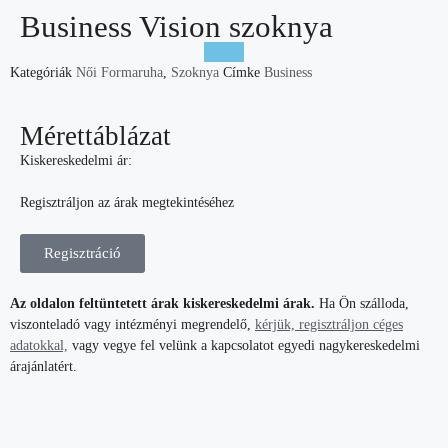
Business Vision szoknya
Kategóriák
Női Formaruha
,
Szoknya
Címke
Business
Mérettáblázat
Kiskereskedelmi ár:
Regisztráljon az árak megtekintéséhez
Regisztráció
Az oldalon feltüntetett árak kiskereskedelmi árak.
Ha Ön szálloda,
viszonteladó vagy intézményi megrendelő,
kérjük, regisztráljon céges
adatokkal,
vagy vegye fel velünk a kapcsolatot egyedi nagykereskedelmi
árajánlatért.