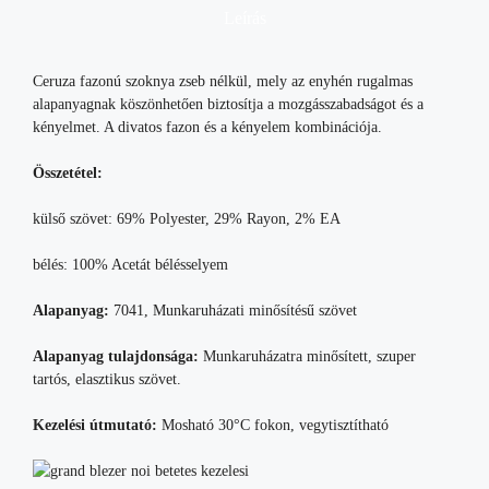
Leírás
Ceruza fazonú szoknya zseb nélkül, mely az enyhén rugalmas
alapanyagnak köszönhetően biztosítja a mozgásszabadságot és a
kényelmet. A divatos fazon és a kényelem kombinációja.
Összetétel:
külső szövet: 69% Polyester, 29% Rayon, 2% EA
bélés: 100% Acetát bélésselyem
Alapanyag:
7041, Munkaruházati minősítésű szövet
Alapanyag tulajdonsága:
Munkaruházatra minősített, szuper
tartós, elasztikus szövet.
Kezelési útmutató:
Mosható 30°C fokon, vegytisztítható