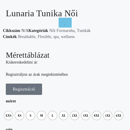
Lunaria Tunika Női
Cikkszám
N/A
Kategóriák
Női Formaruha
,
Tunikák
Címkék
Breathable
,
Flexible
,
spa
,
wellness
Mérettáblázat
Kiskereskedelmi ár:
Regisztráljon az árak megtekintéséhez
Regisztráció
méret
XXS
XS
S
M
L
XL
2XL
3XL
4XL
5XL
6XL
szín