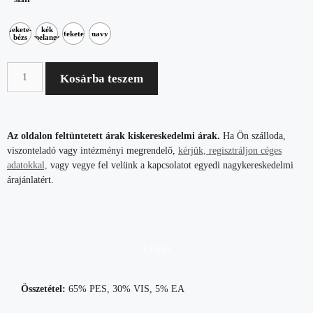
fekete-
kék
fekete
navy
bézs
melange
Kosárba teszem
Az oldalon feltüntetett árak kiskereskedelmi árak.
Ha Ön szálloda,
viszonteladó vagy intézményi megrendelő,
kérjük, regisztráljon céges
adatokkal,
vagy vegye fel velünk a kapcsolatot egyedi nagykereskedelmi
árajánlatért.
Leírás
Összetétel:
65% PES, 30% VIS, 5% EA