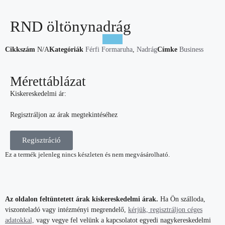
RND öltönynadrág
Cikkszám
N/A
Kategóriák
Férfi Formaruha
,
Nadrág
Címke
Business
Mérettáblázat
Kiskereskedelmi ár:
Regisztráljon az árak megtekintéséhez
Regisztráció
Ez a termék jelenleg nincs készleten és nem megvásárolható.
Az oldalon feltüntetett árak kiskereskedelmi árak.
Ha Ön szálloda,
viszonteladó vagy intézményi megrendelő,
kérjük, regisztráljon céges
adatokkal,
vagy vegye fel velünk a kapcsolatot egyedi nagykereskedelmi