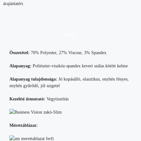
árajánlatért.
Leírás
Összetétel:
70% Polyester, 27% Viscose, 3% Spandex
Alapanyag:
Poliészter-viszkóz-spandex kevert szálas kötött kelme
Alapanyag tulajdonsága:
Jó kopásálló, elasztikus, enyhén fényes,
enyhén gyűrődő, jól szigetel
Kezelési útmutató:
Vegytisztítás
Mérettáblázat: