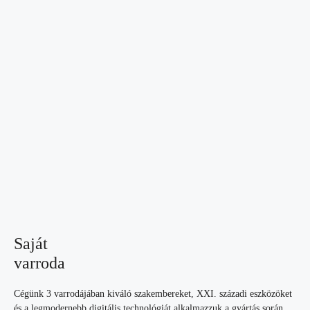
Saját
varroda
Cégünk 3 varrodájában kiváló szakembereket, XXI. századi eszközöket
és a legmodernebb digitális technológiát alkalmazzuk a gyártás során.