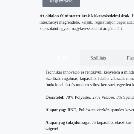
Regisztráció
Az oldalon feltüntetett árak kiskereskedelmi árak.
H
intézményi megrendelő,
kérjük, regisztráljon céges ada
kapcsolatot egyedi nagykereskedelmi árajánlatért.
Leírás
Szállítás
Fiz
Technikai innováció és rendkívüli kényelem a minden
Szellőző, rugalmas, kopásálló. Ideális választás mi
funkcionalitást és modern stílust keresnek egyetlen 
Összetétel:
70% Polyester, 27% Viscose, 3% Spand
Alapanyag:
RND, Poliészter-viszkóz-spandex kever
Alapanyag tulajdonsága:
Jó kopásálló, elasztikus
szigetel