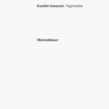
Kezelési útmutató:
Vegytisztítás
Mérettáblázat: