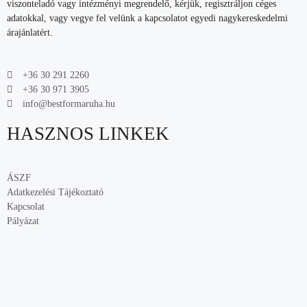
viszonteladó vagy intézményi megrendelő, kérjük, regisztráljon céges
adatokkal, vagy vegye fel velünk a kapcsolatot egyedi nagykereskedelmi
árajánlatért.
+36 30 291 2260
+36 30 971 3905
info@bestformaruha.hu
HASZNOS LINKEK
ÁSZF
Adatkezelési Tájékoztató
Kapcsolat
Pályázat