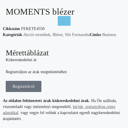
MOMENTS blézer
Cikkszám
FEKETE4550
Kategóriák
Akciós termékek
,
Blézer
,
Női Formaruha
Címke
Business
Mérettáblázat
Kiskereskedelmi ár:
Regisztráljon az árak megtekintéséhez
Regisztráció
Az oldalon feltüntetett árak kiskereskedelmi árak.
Ha Ön szálloda,
viszonteladó vagy intézményi megrendelő,
kérjük, regisztráljon céges
adatokkal,
vagy vegye fel velünk a kapcsolatot egyedi nagykereskedelmi
árajánlatért.