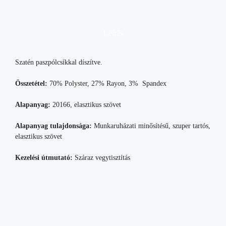
Leírás
Szatén paszpólcsíkkal díszítve.
Összetétel:
70% Polyster, 27% Rayon, 3% Spandex
Alapanyag:
20166, elasztikus szövet
Alapanyag tulajdonsága:
Munkaruházati minősítésű, szuper tartós,
elasztikus szövet
Kezelési útmutató:
Száraz vegytisztítás