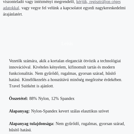
viszonteladó vagy intézményi megrendelő,
kérjük, regisztráljon céges
adatokkal,
vagy vegye fel velünk a kapcsolatot egyedi nagykereskedelmi
árajánlatért.
Leírás
Vezetők számára, akik a kortalan eleganciát ötvözik a technológiai
innovációval. Kivételes kényelem, kifinomult tartás és modern
funkcionalitás. Nem gyűrődő, rugalmas, gyorsan szárad, hűsítő
hatású. Kímélőkezelés a hosszútávú minőség megőrzése érdekében.
Travel Suitként is ajánlott.
Összetétel:
88% Nylon, 12% Spandex
Alapanyag:
Nylon-Spandex kevert szálas elasztikus szövet
Alapanyag tulajdonsága:
Nem gyűrődő, rugalmas, gyorsan szárad,
hűsítő hatású.