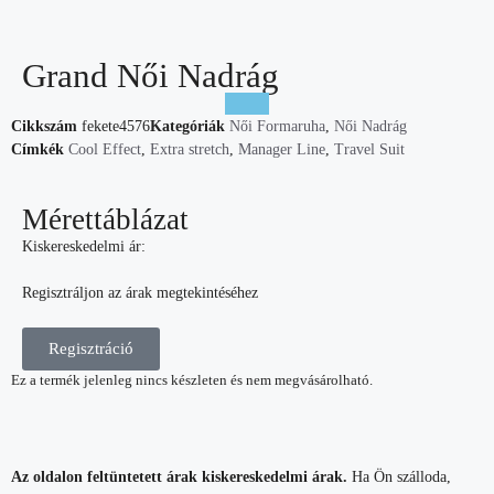
Grand Női Nadrág
Cikkszám
fekete4576
Kategóriák
Női Formaruha
,
Női Nadrág
Címkék
Cool Effect
,
Extra stretch
,
Manager Line
,
Travel Suit
Mérettáblázat
Kiskereskedelmi ár:
Regisztráljon az árak megtekintéséhez
Regisztráció
Ez a termék jelenleg nincs készleten és nem megvásárolható.
Az oldalon feltüntetett árak kiskereskedelmi árak.
Ha Ön szálloda,