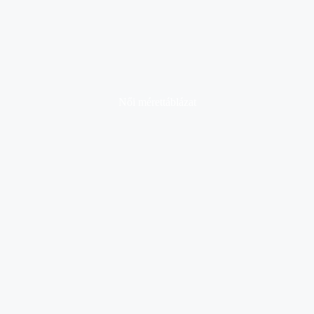
Női mérettáblázat