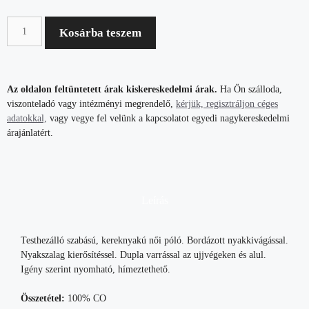
Kosárba teszem
Az oldalon feltüntetett árak kiskereskedelmi árak.
Ha Ön szálloda,
viszonteladó vagy intézményi megrendelő,
kérjük, regisztráljon céges
adatokkal,
vagy vegye fel velünk a kapcsolatot egyedi nagykereskedelmi
árajánlatért.
Leírás
Testhezálló szabású, kereknyakú női póló. Bordázott nyakkivágással.
Nyakszalag kierősítéssel. Dupla varrással az ujjvégeken és alul.
Igény szerint nyomható, hímeztethető.
Összetétel:
100% CO