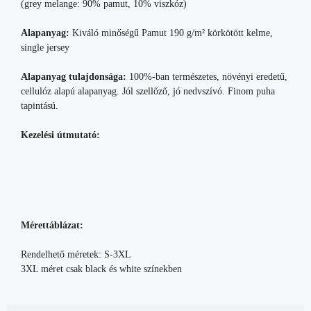
(grey melange: 90% pamut, 10% viszkóz)
Alapanyag:
Kiváló minőségű Pamut 190 g/m² körkötött kelme,
single jersey
Alapanyag tulajdonsága:
100%-ban természetes, növényi eredetű,
cellulóz alapú alapanyag. Jól szellőző, jó nedvszívó. Finom puha
tapintású.
Kezelési útmutató:
Mérettáblázat:
Rendelhető méretek: S-3XL
3XL méret csak black és white színekben