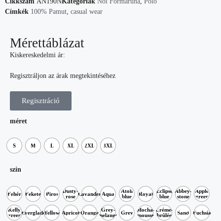
Cikkszám
AN190N
Kategóriák
Női Formaruha
,
Póló
Címkék
100% Pamut
,
casual wear
Mérettáblázat
Kiskereskedelmi ár:
Regisztráljon az árak megtekintéséhez
Regisztráció
méret
S
M
L
XL
2XL
3XL
szín
Dusty-
Atoll
Eclipse
Abbey-
Apple
Fehér
Fekete
Piros
Lavander
Aqua
Royal
rose
blue
blue
stone
green
Kelly
Grey-
Mocha-
Créme-
Everglade
Yellow
Apricot
Orange
Grey
Sand
Fuchsia
green
melange
mousse
brûlée