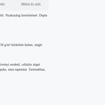
etés
Méret és szín
óló. Nyakszalag kierősítéssel. Dupla
0 g/m² körkötött kelme, single
övényi eredetű, cellulóz alapú
 puha, sima tapintású. Tartósabban,