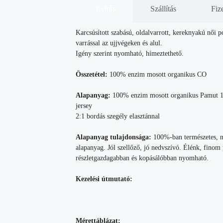
Leírás
Szállítás
Fiz
Karcsúsított szabású, oldalvarrott, kereknyakú női p
varrással az ujjvégeken és alul.
Igény szerint nyomható, hímeztethető.
Összetétel:
100% enzim mosott organikus CO
Alapanyag:
100% enzim mosott organikus Pamut 15
jersey
2:1 bordás szegély elasztánnal
Alapanyag tulajdonsága:
100%-ban természetes, n
alapanyag. Jól szellőző, jó nedvszívó. Élénk, finom
részletgazdagabban és kopásálóbban nyomható.
Kezelési útmutató:
Mérettáblázat: