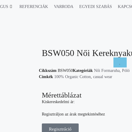
ÓGUS
REFERENCIÁK
VARRODA
EGYEDI SZABÁS
KAPCS
BSW050 Női Kereknyakú
Cikkszám
BSW050
Kategóriák
Női Formaruha
,
Póló
Címkék
100% Organic Cotton
,
casual wear
Mérettáblázat
Kiskereskedelmi ár:
Regisztráljon az árak megtekintéséhez
Regisztráció