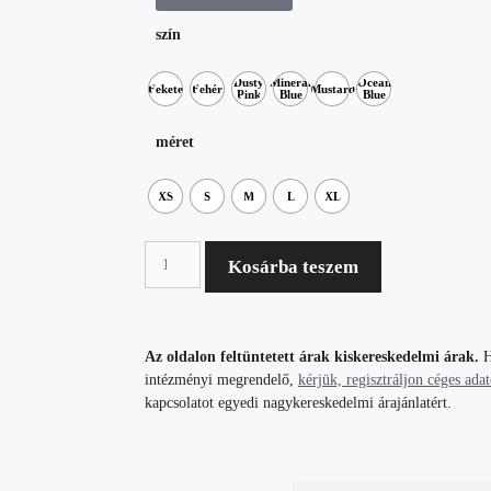
szín
Dusty
Mineral
Ocean
Fekete
Fehér
Mustard
Pink
Blue
Blue
méret
XS
S
M
L
XL
Kosárba teszem
Az oldalon feltüntetett árak kiskereskedelmi árak.
H
intézményi megrendelő,
kérjük, regisztráljon céges ada
kapcsolatot egyedi nagykereskedelmi árajánlatért.