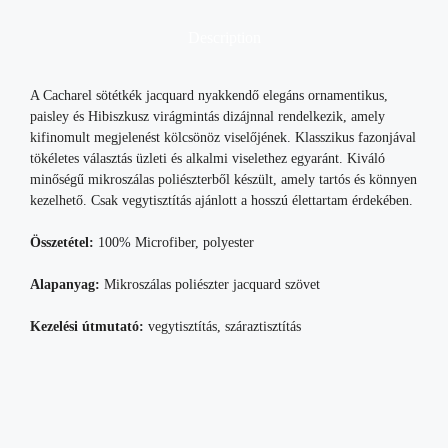
Description
A Cacharel sötétkék jacquard nyakkendő elegáns ornamentikus,
paisley és Hibiszkusz virágmintás dizájnnal rendelkezik, amely
kifinomult megjelenést kölcsönöz viselőjének. Klasszikus fazonjával
tökéletes választás üzleti és alkalmi viselethez egyaránt. Kiváló
minőségű mikroszálas poliészterből készült, amely tartós és könnyen
kezelhető. Csak vegytisztítás ajánlott a hosszú élettartam érdekében.
Összetétel:
100% Microfiber, polyester
Alapanyag:
Mikroszálas poliészter jacquard szövet
Kezelési útmutató:
vegytisztítás, száraztisztítás