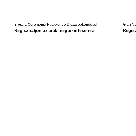
Brescia Ceremónia Nyakkendő Díszzsebkendővel
Gian Ma
Regisztráljon az árak megtekintéséhez
Regisz
us