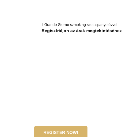
Il Grande Giorno szmoking szett spanyolövvel
Regisztráljon az árak megtekintéséhez
Become our wholesale partner!
If you are a hotel, reseller, or institutional customer,
please register with your company details or contact 
for a customized wholesale quote.
REGISTER NOW!