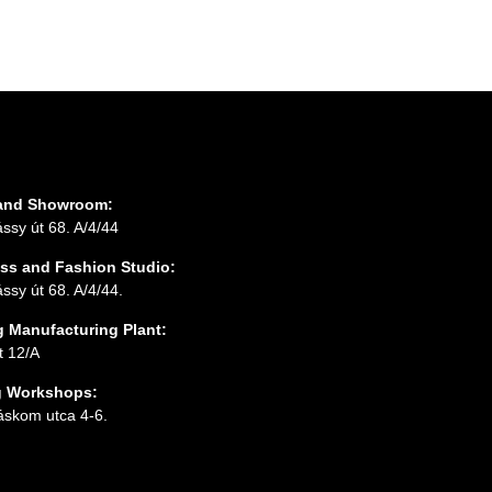
 and Showroom:
ssy út 68. A/4/44
ss and Fashion Studio:
ssy út 68. A/4/44.
g Manufacturing Plant:
t 12/A
g Workshops:
áskom utca 4-6.