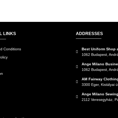
L LINKS
ADDRESSES
d Conditions
Best Uniform Shop
1062 Budapest, Andrá
olicy
Ange Milano Busine
1062 Budapest, Andrá
on
AM Fairway Clothin
3300 Eger, Kistályai ú
Ange Milano Sewin
2112 Veresegyház, P