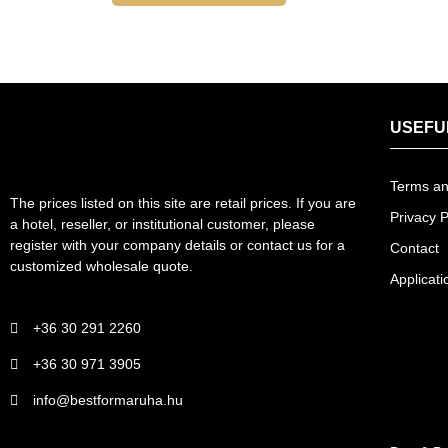
USEFU
Terms an
The prices listed on this site are retail prices. If you are
Privacy P
a hotel, reseller, or institutional customer, please
register with your company details or contact us for a
Contact
customized wholesale quote.
Applicati
+36 30 291 2260
+36 30 971 3905
info@bestformaruha.hu