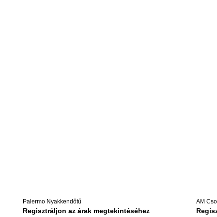
Palermo Nyakkendőtű
AM Cso
Regisztráljon az árak megtekintéséhez
Regisz