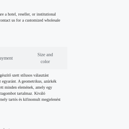
re a hotel, reseller, or institutional
ontact us for a customized wholesale
Size and
ayment
color
zítő szett stílusos választást
ez egyaránt. A geometrikus, azúrkék
szett minden elemének, amely egy
ttagombot tartalmaz. Kiváló
ely tartós és kifinomult megjelenést