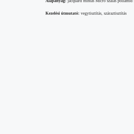
Alapanyag:
jacquard mintás Micro szálas poliamid 
Kezelési útmutató:
vegytisztítás, száraztisztítás