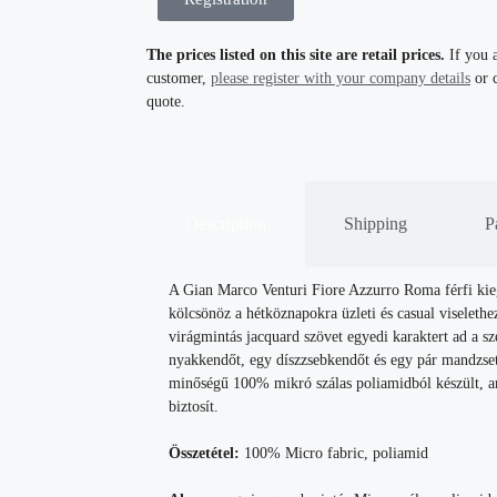
The prices listed on this site are retail prices.
If you a
customer,
please register with your company details
or c
quote.
Description
Shipping
P
A Gian Marco Venturi Fiore Azzurro Roma férfi kiegés
kölcsönöz a hétköznapokra üzleti és casual viseleth
virágmintás jacquard szövet egyedi karaktert ad a 
nyakkendőt, egy díszzsebkendőt és egy pár mandzse
minőségű 100% mikró szálas poliamidból készült, am
biztosít.
Összetétel:
100% Micro fabric, poliamid