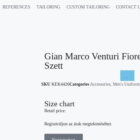
REFERENCES
TAILORING
CUSTOM TAILORING
CONTACT 
Gian Marco Venturi Fio
Szett
SKU
KEK4426
Categories
Accessories
,
Men's Uniform
Size chart
Retail price:
Regisztráljon az árak megtekintéséhez
Registration