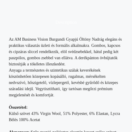
Description
Az AM Business Vision Burgundi Gyapjú Öltöny Nadrág elegáns és
praktikus választás üzleti és formális alkalmakra. Gombos, kapcsos
és cipzáras sliccel rendelkezik, elöl svédzsebekkel, hátul pedig két
paszpólos, gombos zsebbel van ellátva. A derékpánton övbújtatók
biztosítják a tökéletes illeszkedést.
Anyaga a természetes és szintetikus szálak keverékének
köszönhetően közepesen kopásálló, rugalmas, mérsékelten
nedvszívó, hőszigetelő, vízlepergető, kevésbé gyűrődő és közepes
száradási idejű. Vegytisztítható, így tartósan megőrzi prémium
megjelenését és komfortját.
Összetétel:
Külső szövet 43% Virgin Wool, 51% Polyester, 6% Elastan, Lycra
Bélés 100% Acetat