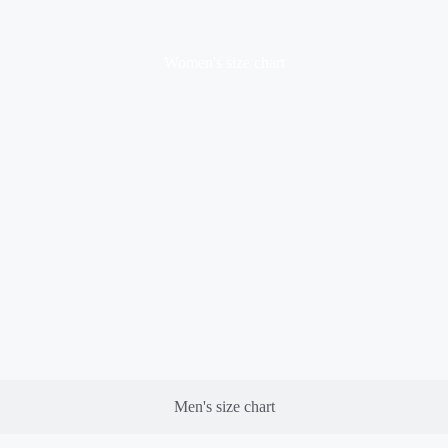
Women's size chart
Men's size chart