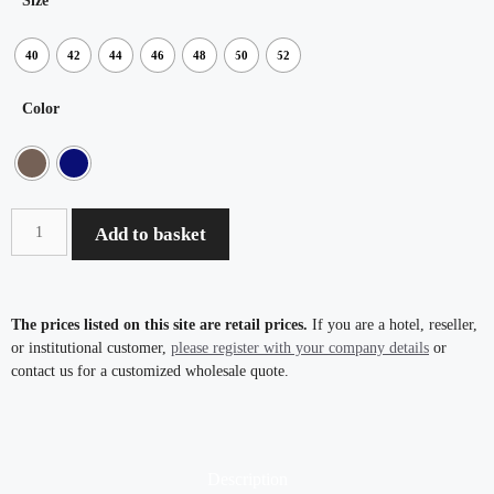
Size
40
42
44
46
48
50
52
Color
Add to basket
The prices listed on this site are retail prices.
If you are a hotel, reseller,
or institutional customer,
please register with your company details
or
contact us for a customized wholesale quote.
Description