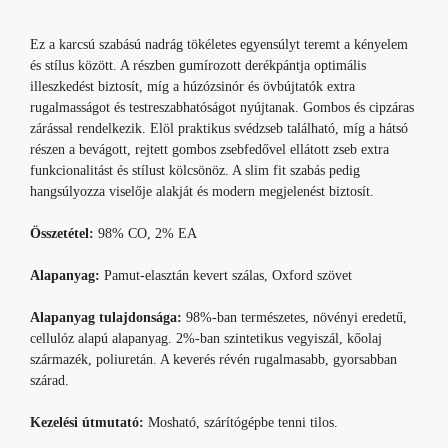
Ez a karcsú szabású nadrág tökéletes egyensúlyt teremt a kényelem
és stílus között. A részben gumírozott derékpántja optimális
illeszkedést biztosít, míg a húzózsinór és övbújtatók extra
rugalmasságot és testreszabhatóságot nyújtanak. Gombos és cipzáras
zárással rendelkezik. Elöl praktikus svédzseb található, míg a hátsó
részen a bevágott, rejtett gombos zsebfedővel ellátott zseb extra
funkcionalitást és stílust kölcsönöz. A slim fit szabás pedig
hangsúlyozza viselője alakját és modern megjelenést biztosít.
Összetétel:
98% CO, 2% EA
Alapanyag:
Pamut-elasztán kevert szálas, Oxford szövet
Alapanyag tulajdonsága:
98%-ban természetes, növényi eredetű,
cellulóz alapú alapanyag. 2%-ban szintetikus vegyiszál, kőolaj
származék, poliuretán. A keverés révén rugalmasabb, gyorsabban
szárad.
Kezelési útmutató:
Mosható, szárítógépbe tenni tilos.