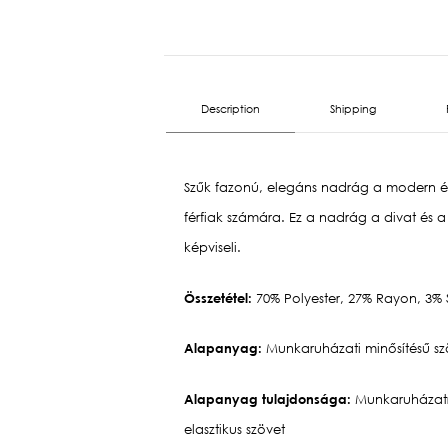
Description
Shipping
Szűk fazonú, elegáns nadrág a modern és
férfiak számára. Ez a nadrág a divat és 
képviseli.
Összetétel:
70% Polyester, 27% Rayon, 3%
Alapanyag:
Munkaruházati minősítésű sz
Alapanyag tulajdonsága:
Munkaruházatra
elasztikus szövet