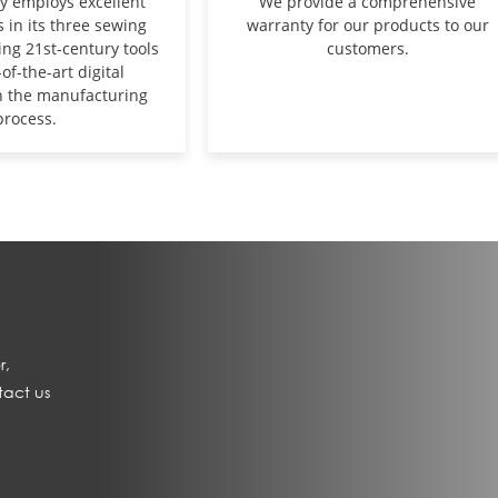
 employs excellent
We provide a comprehensive
s in its three sewing
warranty for our products to our
ng 21st-century tools
customers.
of-the-art digital
n the manufacturing
process.
r,
tact us