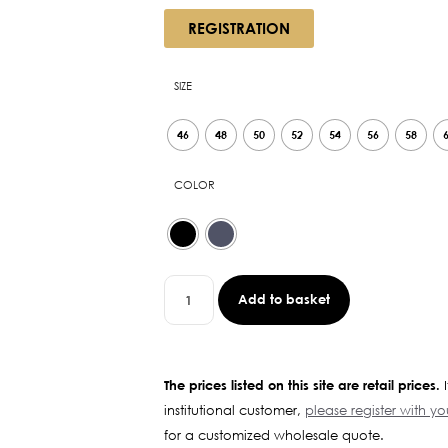
REGISTRATION
SIZE
46
48
50
52
54
56
58
COLOR
Add to basket
The prices listed on this site are retail prices.
I
institutional customer,
please register with y
for a customized wholesale quote.