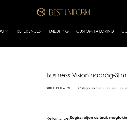
OG
REFERENCES
TAILORING
CUSTOM TAILORING
CO
Business Vision nadrág-Slim
SKU
FEKETE4370
Categories
Men's Trousers
,
Trouse
Regisztráljon az árak megteki
Retail price: