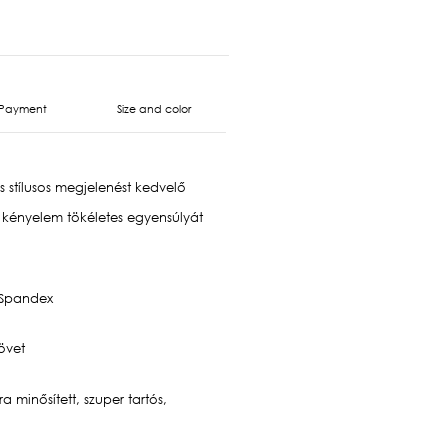
Payment
Size and color
 stílusos megjelenést kedvelő
a kényelem tökéletes egyensúlyát
 Spandex
övet
 minősített, szuper tartós,